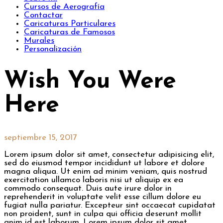
Cursos de Aerografía
Contactar
Caricaturas Particulares
Caricaturas de Famosos
Murales
Personalización
Wish You Were
Here
septiembre 15, 2017
Lorem ipsum dolor sit amet, consectetur adipisicing elit,
sed do eiusmod tempor incididunt ut labore et dolore
magna aliqua. Ut enim ad minim veniam, quis nostrud
exercitation ullamco laboris nisi ut aliquip ex ea
commodo consequat. Duis aute irure dolor in
reprehenderit in voluptate velit esse cillum dolore eu
fugiat nulla pariatur. Excepteur sint occaecat cupidatat
non proident, sunt in culpa qui officia deserunt mollit
anim id est laborum. Lorem ipsum dolor sit amet,