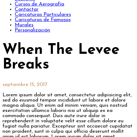
Cursos de Aerografía
Contactar
Caricaturas Particulares
Caricaturas de Famosos
Murales
Personalización
When The Levee
Breaks
septiembre 15, 2017
Lorem ipsum dolor sit amet, consectetur adipisicing elit,
sed do eiusmod tempor incididunt ut labore et dolore
magna aliqua. Ut enim ad minim veniam, quis nostrud
exercitation ullamco laboris nisi ut aliquip ex ea
commodo consequat. Duis aute irure dolor in
reprehenderit in voluptate velit esse cillum dolore eu
fugiat nulla pariatur. Excepteur sint occaecat cupidatat
non proident, sunt in culpa qui officia deserunt mollit
anim id est laborum. Lorem ipsum dolor sit amet,