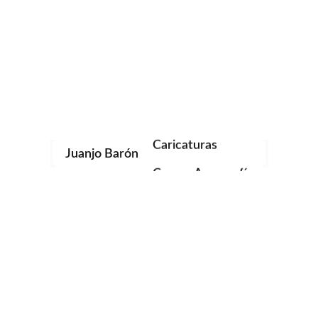
Aerografía
Caricaturas
Juanjo Barón
Cursos Aerografía
Murales
Personalización